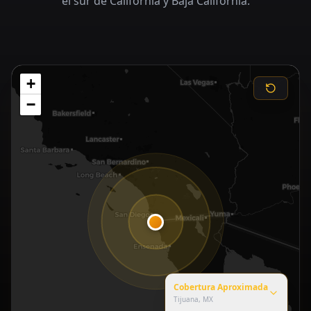
el sur de California y Baja California.
+
−
Cobertura Aproximada
Tijuana, MX