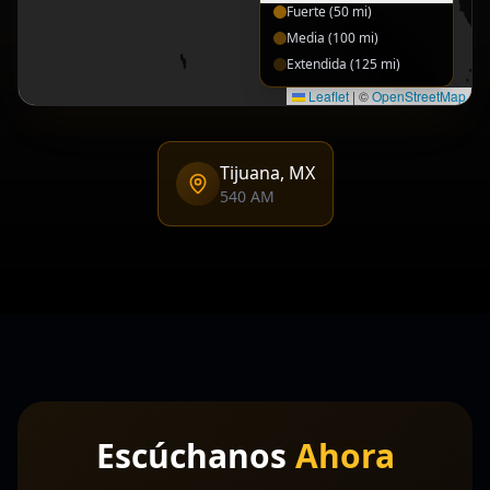
Fuerte
(
50
mi)
Media
(
100
mi)
Extendida
(
125
mi)
Leaflet
|
©
OpenStreetMap
Tijuana, MX
540 AM
Escúchanos
Ahora