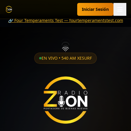
💬 ¿Sabías que puedes chatear con nuestro asistente? Pregúntale
Iniciar Sesión
sobre programación, peticiones de oración, dedicatorias y más.
Radio Zion 540 AM
🔗 Four Temperaments Test — fourtemperamentstest.com
EN VIVO • 540 AM XESURF