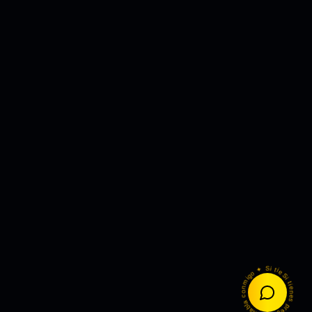
Asistente
21:15
¡Hola! Estoy aquí para ayudarte.
¿En qué puedo servirte hoy? 🙏